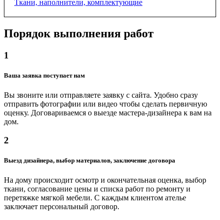
Ткани, наполнители, комплектующие
Порядок выполнения работ
Мебельные ткани
от 400 ₽
1
Ватин, 2 м
Ваша заявка поступает нам
от 500 ₽
Вы звоните или отправляете заявку с сайта. Удобно сразу
отправить фотографии или видео чтобы сделать первичную
оценку. Договариваемся о выезде мастера-дизайнера к вам на
Синтепон, 1.4 м
дом.
от 400 ₽
2
Поролон, 2х1 м
Выезд дизайнера, выбор материалов, заключение договора
от 1000 ₽
На дому происходит осмотр и окончательная оценка, выбор
ткани, согласование цены и списка работ по ремонту и
перетяжке мягкой мебели. С каждым клиентом ателье
Диванный механизм "книжка-кровать"
заключает персональный договор.