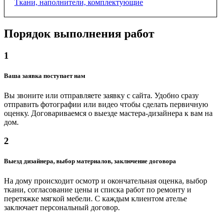
Ткани, наполнители, комплектующие
Порядок выполнения работ
Мебельные ткани
от 400 ₽
1
Ватин, 2 м
Ваша заявка поступает нам
от 500 ₽
Вы звоните или отправляете заявку с сайта. Удобно сразу
отправить фотографии или видео чтобы сделать первичную
оценку. Договариваемся о выезде мастера-дизайнера к вам на
Синтепон, 1.4 м
дом.
от 400 ₽
2
Поролон, 2х1 м
Выезд дизайнера, выбор материалов, заключение договора
от 1000 ₽
На дому происходит осмотр и окончательная оценка, выбор
ткани, согласование цены и списка работ по ремонту и
перетяжке мягкой мебели. С каждым клиентом ателье
Диванный механизм "книжка-кровать"
заключает персональный договор.