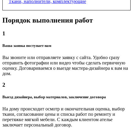
Ткани, наполнители, комплектующие
Порядок выполнения работ
Мебельные ткани
от 400 ₽
1
Ватин, 2 м
Ваша заявка поступает нам
от 500 ₽
Вы звоните или отправляете заявку с сайта. Удобно сразу
отправить фотографии или видео чтобы сделать первичную
оценку. Договариваемся о выезде мастера-дизайнера к вам на
Синтепон, 1.4 м
дом.
от 400 ₽
2
Поролон, 2х1 м
Выезд дизайнера, выбор материалов, заключение договора
от 1000 ₽
На дому происходит осмотр и окончательная оценка, выбор
ткани, согласование цены и списка работ по ремонту и
перетяжке мягкой мебели. С каждым клиентом ателье
Диванный механизм "книжка-кровать"
заключает персональный договор.