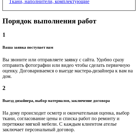
Ткани, наполнители, комплектующие
Порядок выполнения работ
Мебельные ткани
от 400 ₽
1
Ватин, 2 м
Ваша заявка поступает нам
от 500 ₽
Вы звоните или отправляете заявку с сайта. Удобно сразу
отправить фотографии или видео чтобы сделать первичную
оценку. Договариваемся о выезде мастера-дизайнера к вам на
Синтепон, 1.4 м
дом.
от 400 ₽
2
Поролон, 2х1 м
Выезд дизайнера, выбор материалов, заключение договора
от 1000 ₽
На дому происходит осмотр и окончательная оценка, выбор
ткани, согласование цены и списка работ по ремонту и
перетяжке мягкой мебели. С каждым клиентом ателье
Диванный механизм "книжка-кровать"
заключает персональный договор.